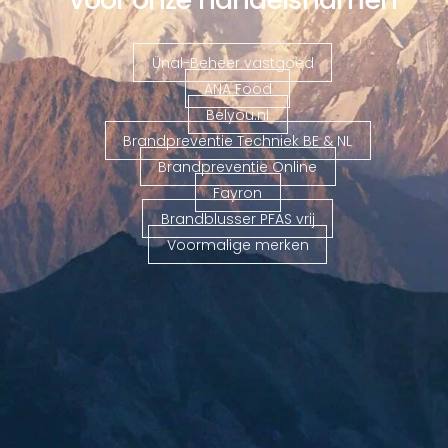
Ünal-Beheer vastgoed
ANA Food
Belyou.nl
Brandpreventie Techniek BE & NL
Brandpreventie Online
Fayron
Brandblusser PFAS vrij
Voormalige merken