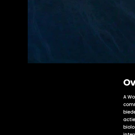
Ov
A Wol
comm
bied
acti
biol
inte