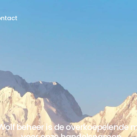
ntact
Wolf beheer is de overkoepelende 
voor onze handelsnamen