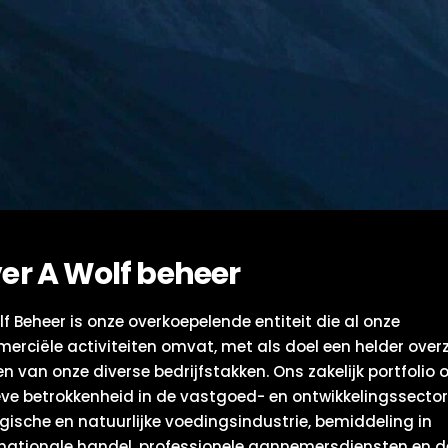
er A Wolf beheer
f Beheer is onze overkoepelende entiteit die al onze
erciële activiteiten omvat, met als doel een helder overz
en van onze diverse bedrijfstakken. Ons zakelijk portfolio
eve betrokkenheid in de vastgoed- en ontwikkelingssector
ogische en natuurlijke voedingsindustrie, bemiddeling in
rnationale handel, professionele aannemersdiensten en d