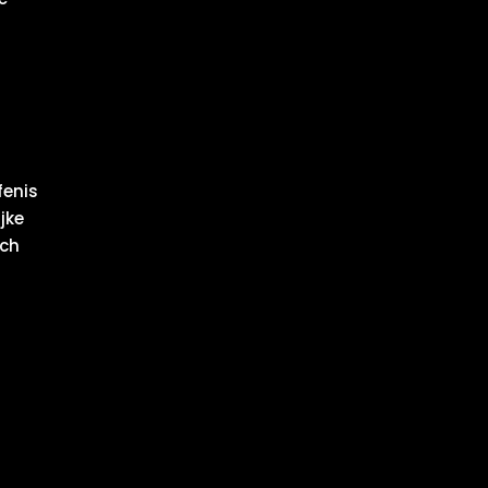
fenis
jke
ich