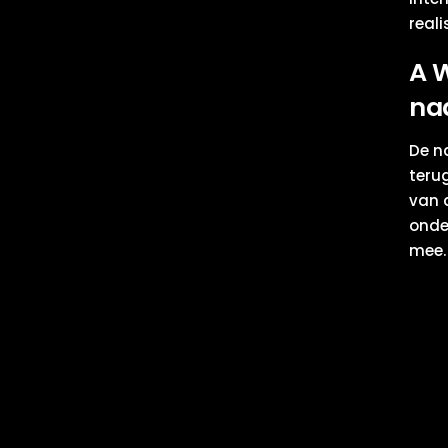
real
A W
na
De n
teru
van 
onde
mee.