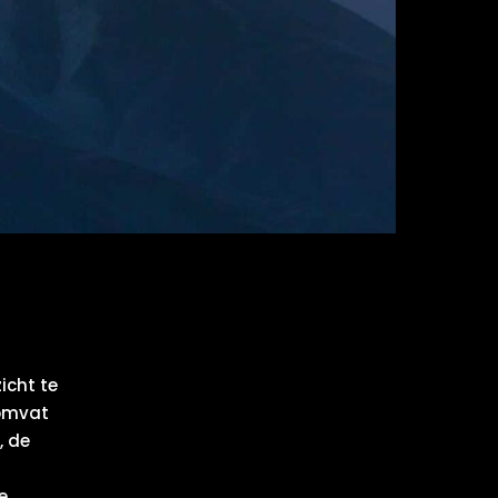
icht te
 omvat
, de
e